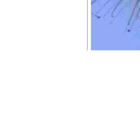
torio Teatrale Integrato Piero Gabrielli
della Fondazione T
sso il Teatro Elsa Morante organizza un
Laboratorio di lett
e
riservato a docenti e a cittadini maggiorenni.
torio di lettura ad alta voce
sarà tenuto da Teresa Campus at
di lettura ad alta voce della Fondazione Teatro di Roma