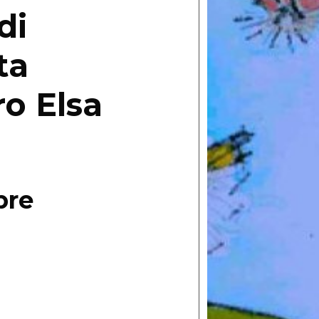
di
ta
ro Elsa
bre