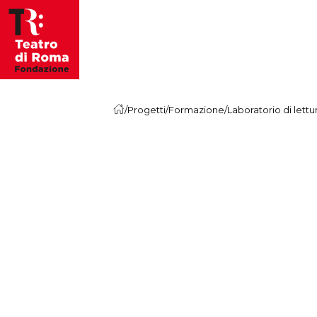
Vai al contenuto
/
Progetti
/
Formazione
/
Laboratorio di lettur