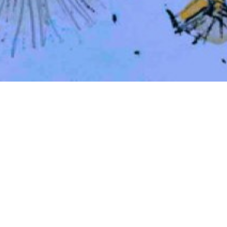
eatro di
ura ad
trice ed