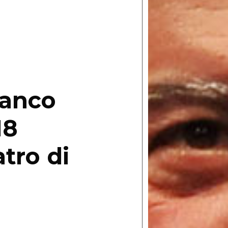
ranco
18
atro di