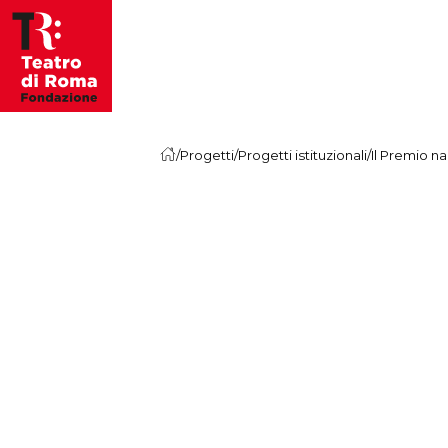
Vai al contenuto
/
Progetti
/
Progetti istituzionali
/
Il Premio na