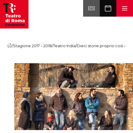
Vai al contenuto
/
Stagione 2017 – 2018
/
Teatro India
/
Dieci storie proprio così – te