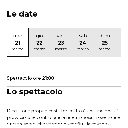
Le date
mer
gio
ven
sab
dom
ma
21
22
23
24
25
2
marzo
marzo
marzo
marzo
marzo
mar
Spettacolo ore
21:00
Lo spettacolo
Dieci storie proprio così – terzo atto è una “ragionata”
provocazione contro quella rete mafiosa, trasversale e
onnipresente, che vorrebbe sconfitta la coscienza