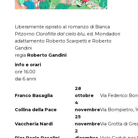
Liberamente ispirato al romanzo di Bianca
Pitzorno
Clorofilla dal cielo blu,
ed. Mondadori
adattamento Roberto Scarpetti e Roberto
Gandini
regia
Roberto Gandini
info e orari
ore 16.00
dai 6 anni
28
Franco Basaglia
ottobre
Via Federico Bo
4
Collina della Pace
novembre
Via Bompietro, 1
25
Vaccheria Nardi
novembre
Via Grotta di Gre
2
Pier Paolo Pasolini
dicembre
Viale Caduti per 