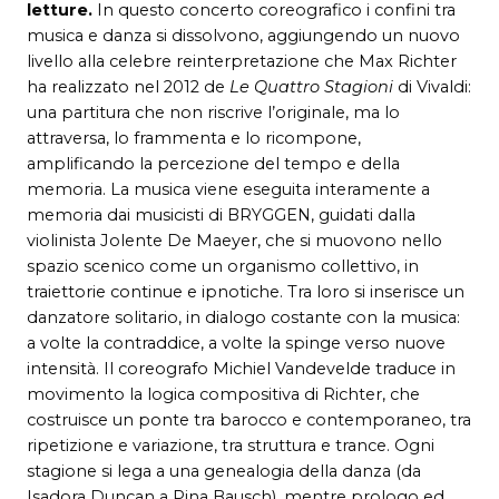
letture.
In questo concerto coreografico i confini tra
musica e danza si dissolvono, aggiungendo un nuovo
livello alla celebre reinterpretazione che Max Richter
ha realizzato nel 2012 de
Le Quattro Stagioni
di Vivaldi:
una partitura che non riscrive l’originale, ma lo
attraversa, lo frammenta e lo ricompone,
amplificando la percezione del tempo e della
memoria. La musica viene eseguita interamente a
memoria dai musicisti di BRYGGEN, guidati dalla
violinista Jolente De Maeyer, che si muovono nello
spazio scenico come un organismo collettivo, in
traiettorie continue e ipnotiche. Tra loro si inserisce un
danzatore solitario, in dialogo costante con la musica:
a volte la contraddice, a volte la spinge verso nuove
intensità. Il coreografo Michiel Vandevelde traduce in
movimento la logica compositiva di Richter, che
costruisce un ponte tra barocco e contemporaneo, tra
ripetizione e variazione, tra struttura e trance. Ogni
stagione si lega a una genealogia della danza (da
Isadora Duncan a Pina Bausch), mentre prologo ed