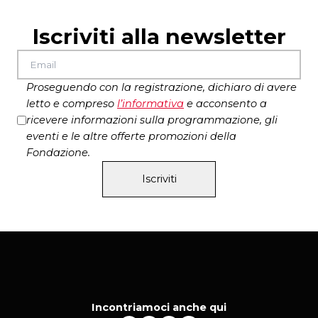
Van de Ven, Natalie Glas
violoncelli Julia Kotarba, Suzanne
Iscriviti alla newsletter
Vermeyen, Lieselot Watté
contrabbasso Lisa De Boos
arpa Leen Van der Roost
Proseguendo con la registrazione, dichiaro di avere
clavicembalo Jan Devlieger
letto e compreso
l’
informativa
e acconsento a
musica Max Richter – Recomposed: The Four
ricevere informazioni sulla programmazione, gli
Seasons; Didem Co?kunseven – Traveler on a
eventi e le altre offerte promozioni della
Winter’s Night, parti 1 e 2
Fondazione.
costumi Milk of Lime
Iscriviti
produzione
BRYGGEN – Bruges Strings
con il supporto del
Tax Shelter
belga
tramite
Flanders Tax Shelter
Teatro di Roma
in corealizzazione con
Romaeuropa Festival 2026
Incontriamoci anche qui