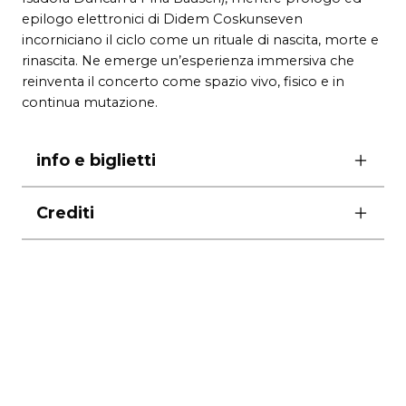
epilogo elettronici di Didem Coskunseven
incorniciano il ciclo come un rituale di nascita, morte e
rinascita. Ne emerge un’esperienza immersiva che
reinventa il concerto come spazio vivo, fisico e in
continua mutazione.
info e biglietti
durata 80′
Crediti
luci stroboscopiche
esecuzione musicale BRYGGEN – Bruges Strings
violini primi Veronique De Raedemaeker, Paula
biglietti
Carmona Caminos, Eva Ackerman, Bérénice
intero
poltrona
40€
– palchi platea , I e II ordine
Awouters
32€
– galleria
25€
violini secondi Isabel Dhallé, Femke
ridotto
poltrona
36€
– palchi platea , I e II ordine
Verstappen / Natalia Kotarba, Dominika
29€
– galleria
22,5€
Karbowniczek, Asude Ata
viole Oleksandr Petryakov, Ana Sofia Sousa, Eva