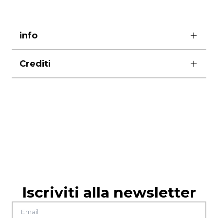
info
Crediti
scenografia Aliénor Durand
foto di Matilde Piazzi
produzione
Emilia Romagna Teatro ERT /
Teatro Nazionale
in collaborazione con
Compagnia Lombardi-
Tiezzi
Iscriviti alla newsletter