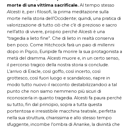
morte di una vittima sacrificale.
Al tempo stesso
Alcesti
è, per i filosofi, la prima meditazione sulla
morte nella storia dell’Occidente; quindi, una pratica di
valorizzazione di tutto ciò che c’è di prezioso e sacro
nell’atto di vivere, proprio perché Alcesti è una
“tragedia a lieto fine”. Che di lieto in realtà conserva
ben poco. Come Hitchcock farà un paio di millenni
dopo in Psyco, Euripide fa morire la sua protagonista a
metà del dramma. Alcesti muore e, in un certo senso,
il percorso tragico della nostra storia si conclude.
L’arrivo di Eracle, così goffo, così incerto, così
grottesco, così fuori luogo e scandaloso, riapre in
modo tutto nuovo il racconto destabilizzandoci a tal
punto che non siamo nemmeno più sicuri di
riconoscerla in quanto tragedia. Alcesti fa paura perché
su tutto, fin dal principio, sopra a tutta questa
portentosa e irresistibile macchina teatrale, perfetta
nella sua struttura, chiarissima e allo stesso tempo
sfuggente, incombe l’ombra di Ananke, la divinità che