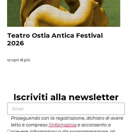
ℹ️ Per agevolazioni e info più dettagliate consulta
la
pagina principale del Festival
TdR Card
Il senso del passato
80,00€
Teatro Ostia Antica Festival
4
ingressi per la prosa o
2
ingressi per la danza
2026
s
scopri di più
Iscriviti alla newsletter
info
promozione@teatrodiroma.net
Proseguendo con la registrazione, dichiaro di avere
letto e compreso
l’
informativa
e acconsento a
ricevere informazioni sulla programmazione, gli