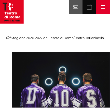
Vai al contenuto
/
Stagione 2026-2027 del Teatro di Roma
/
Teatro Torlonia
/
Vita d