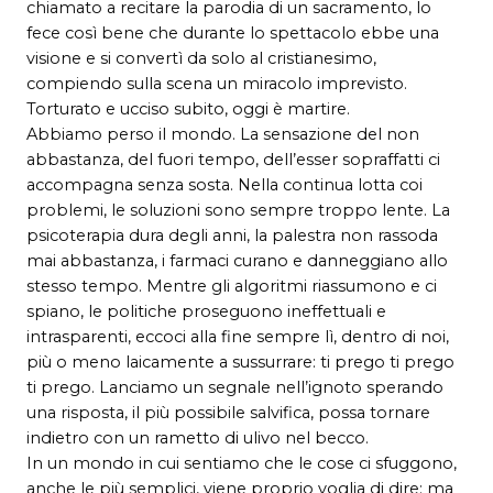
chiamato a recitare la parodia di un sacramento, lo
fece così bene che durante lo spettacolo ebbe una
visione e si convertì da solo al cristianesimo,
compiendo sulla scena un miracolo imprevisto.
Torturato e ucciso subito, oggi è martire.
Abbiamo perso il mondo. La sensazione del non
abbastanza, del fuori tempo, dell’esser sopraffatti ci
accompagna senza sosta. Nella continua lotta coi
problemi, le soluzioni sono sempre troppo lente. La
psicoterapia dura degli anni, la palestra non rassoda
mai abbastanza, i farmaci curano e danneggiano allo
stesso tempo. Mentre gli algoritmi riassumono e ci
spiano, le politiche proseguono ineffettuali e
intrasparenti, eccoci alla fine sempre lì, dentro di noi,
più o meno laicamente a sussurrare: ti prego ti prego
ti prego. Lanciamo un segnale nell’ignoto sperando
una risposta, il più possibile salvifica, possa tornare
indietro con un rametto di ulivo nel becco.
In un mondo in cui sentiamo che le cose ci sfuggono,
anche le più semplici, viene proprio voglia di dire: ma