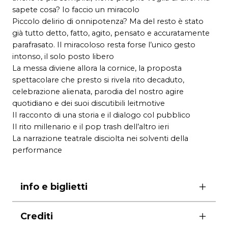
sapete cosa? Io faccio un miracolo
Piccolo delirio di onnipotenza? Ma del resto è stato
già tutto detto, fatto, agito, pensato e accuratamente
parafrasato. Il miracoloso resta forse l’unico gesto
intonso, il solo posto libero
La messa diviene allora la cornice, la proposta
spettacolare che presto si rivela rito decaduto,
celebrazione alienata, parodia del nostro agire
quotidiano e dei suoi discutibili leitmotive
Il racconto di una storia e il dialogo col pubblico
Il rito millenario e il pop trash dell’altro ieri
La narrazione teatrale disciolta nei solventi della
performance
info e biglietti
biglietti
Crediti
spettacoli
10€ intero – 8€ ridotto