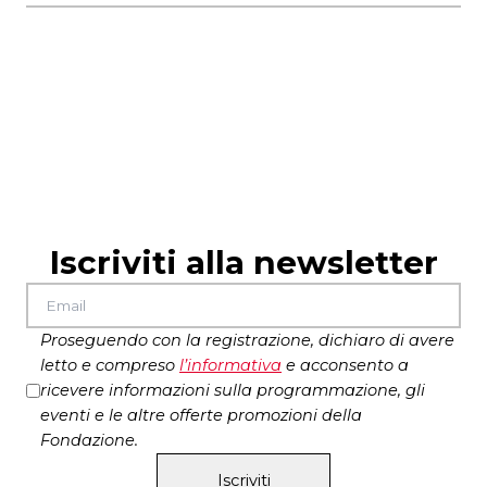
Match!
ingresso libero, prenotazione su
scene Sara Palmieri
eventbrite
costumi Rosario Martone
Non vinceremo mai i mondiali
ingresso libero
musiche Renato Grieco
il brano
Vita & cori
di Gianluigi Montagnaro
foto di scena Ivan Nocera
produzione
Teatro di Roma – Teatro Nazionale,
CTRL+ALT+CANC
Iscriviti alla newsletter
Proseguendo con la registrazione, dichiaro di avere
letto e compreso
l’
informativa
e acconsento a
ricevere informazioni sulla programmazione, gli
eventi e le altre offerte promozioni della
Fondazione.
Iscriviti