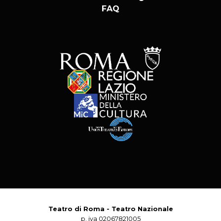
FAQ
Teatro di Roma - Teatro Nazionale
p. iva 02067821005