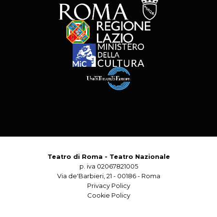
Teatro di Roma - Teatro Nazionale
p. iva 02067821005
Via de'Barbieri, 21 - 00186 - Roma
Privacy Policy
Cookie Policy