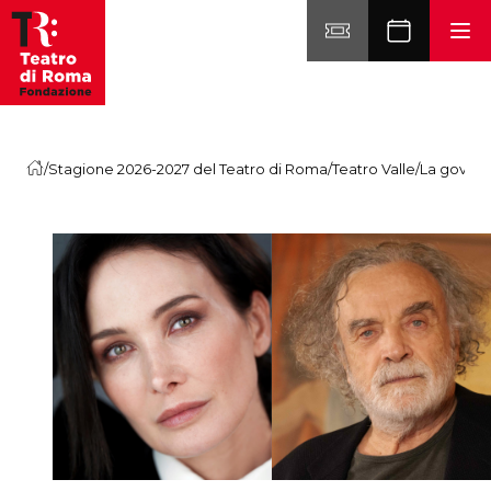
Vai al contenuto
/
Stagione 2026-2027 del Teatro di Roma
/
Teatro Valle
/
La gover