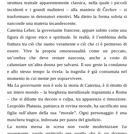
struttura teatrale apparentemente classica, nella quale i piccoli
incidenti e i grandi malintesi – alla maniera di Čechov – si
trasformano in detonatori emotivi. Ma dietro la forma sobria si
nasconde una materia incandescente.
Caterina Leher, la governante francese, appare subito come una
figura di rigore etico e spirituale. In realtà, è l’emblema della
frattura tra ciò che siamo veramente e ciò che ci è permesso di
essere. Vive la propria omosessualità come un peccato,
un’ombra che deve restare nascosta, anche a costo di
calunniare un’altra donna per salvarsi. Il suo gesto la condanna
e allo stesso tempo la rivela: la tragedia è già consumata nel
momento in cui mente per sopravvivere.
Ma
La governante
non è solo la storia di Caterina, è il ritratto di
un intero mondo – la borghesia meridionale trapiantata a Roma
– che si dibatte tra decoro e colpa, tra apparenza e rimozione.
Leopoldo Platania, patriarca in rovina morale, ha sacrificato una
figlia sull’altare della sua “morale”. Ogni personaggio è una
maschera tragica, indossata per paura del giudizio.
La nostra messa in scena non vuole modernizzare
La
governante
, vuole restituirla per quello che è: un dramma