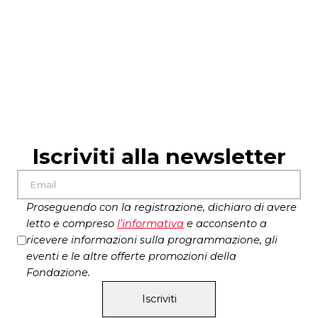
scene Luigi Ferrigno
costumi Dora Argento
musiche Paolo Coletta
suono Hubert Westkemper
produzione
Teatro Biondo Palermo
Iscriviti alla newsletter
Proseguendo con la registrazione, dichiaro di avere
letto e compreso
l’
informativa
e acconsento a
ricevere informazioni sulla programmazione, gli
eventi e le altre offerte promozioni della
Fondazione.
Iscriviti