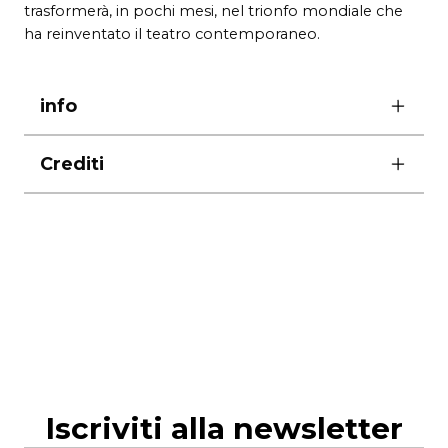
trasformerà, in pochi mesi, nel trionfo mondiale che
ha reinventato il teatro contemporaneo.
info
Crediti
foto di Pasqualini/MUSA
produzione
Teatro di Roma – Teatro Nazionale
Iscriviti alla newsletter