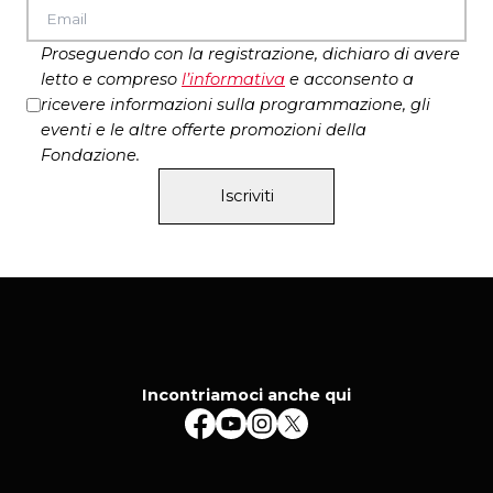
Greta Goiris
costumi
Christoff Wolmarans, Louis Olivier, Jonas
Proseguendo con la registrazione, dichiaro di avere
Lundquist
machine design
letto e compreso
l’
informativa
e acconsento a
Urs Schoenebaum
luci
ricevere informazioni sulla programmazione, gli
Direzione musicale e orchestrazione
Adam
eventi e le altre offerte promozioni della
Howard
Fondazione.
Performes
Iscriviti
William Kentridge, Dada Masilo
danzatrice
Donatienne Michel-Dansac
soprano
, Ann
Masina
vocalist,
Joanna Dudley
vocalist
Bahm
Ntabeni
attore e
cantante
, Thato
Motlhaolwa
attore,
Adam Howard
direttore
musicale, tromba e flicorno
, Philip
Miller
harmonium
, Tlale
Makhene
percussioni
,Waldo
Incontriamoci anche qui
Alexander
violino,
Dan Selsick
trombone,
Vincenzo Pasquariello
pianoforte
, Thobeka
Thukane
tuba
Produzione