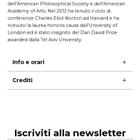
dell’American Philosophical Society e dell’American
Academy of Arts. Nel 2012 ha tenuto il ciclo di
conferenze Charles Eliot Norton ad Harvard e ha
ricevuto la laurea honoris causa dall’University of
London ed è stato insignito del Dan David Prize
awarded dalla Tel Aviv University.
Info e orari
15 e 16 novembre ore 21.00
Crediti
17 novembre ore 19.00
18 novembre ore 17.00
Team creativo
William Kentridge, Philip Miller
musica
Dada Masilo
coreografia
Catherine Meyburgh
ideazione e video editing
Peter Galison
drammaturgia
Iscriviti alla newsletter
Sabine Theunissen
stage design
Luc de Wit
movement direction