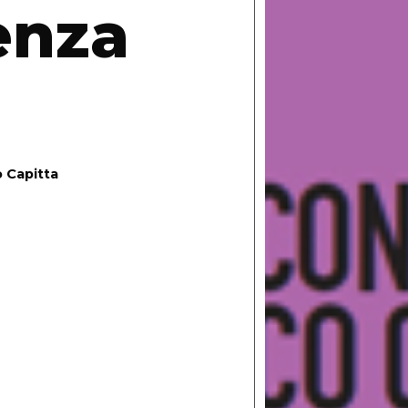
enza
 Capitta