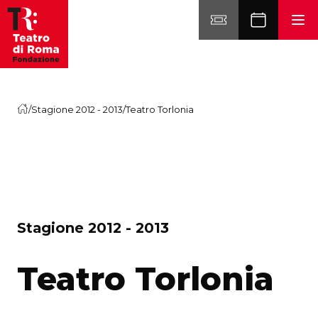
Vai al contenuto
/
Stagione 2012 - 2013
/
Teatro Torlonia
S
t
a
g
i
o
n
e
2
0
1
2
-
2
0
1
3
Teatro Torlonia