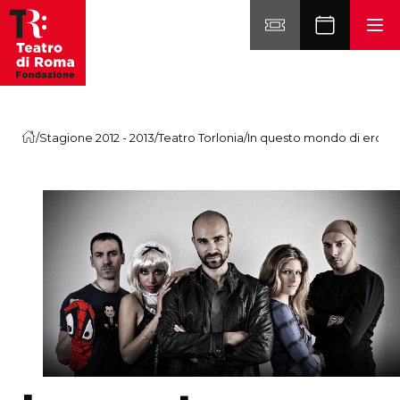
Vai al contenuto
/
Stagione 2012 - 2013
/
Teatro Torlonia
/
In questo mondo di eroi