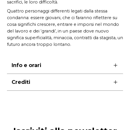
sacrifici, le loro difficoltà.
Quattro personaggi differenti legati dalla stessa
condanna: essere giovani, che ci faranno riflettere su
cosa significhi crescere, entrare e imporsi nel mondo
del lavoro e dei ‘grandi’, in un paese dove nuovo
significa superficialità, minaccia, contratti da stagista, un
futuro ancora troppo lontano.
Info e orari
martedì 11, mercoledì 12
Crediti
e giovedì 13 giugno ore 21.00
scritto e diretto da
Francesco Di Chio
direzione artistica
Rossella Izzo
con
Luca Giustini, Simonetta Tocchi, Glaucia
Virdone, Gianni Rosati, Daniele Grifoni, Alessio Di
Gennaro, Marilyn Gallo, Fabio Orlandi, Valerio
Flavio, Francesca Simonelli, Cristian Sciotti.