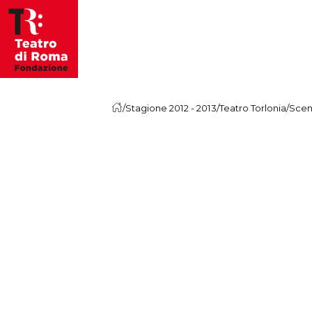
Vai al contenuto
/
Stagione 2012 - 2013
/
Teatro Torlonia
/
Sceno