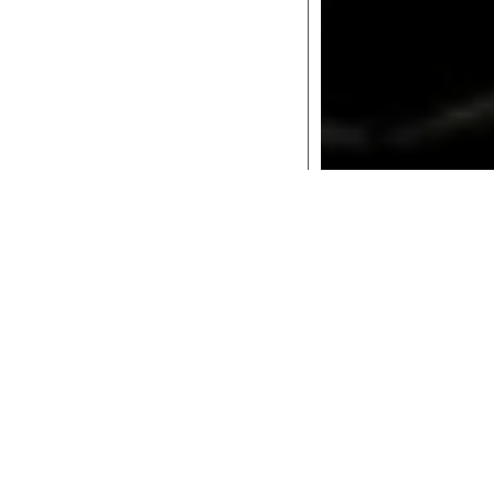
Le date
lo spazio scenico concreto, una
gio