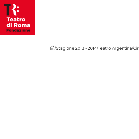
Vai al contenuto
/
Stagione 2013 - 2014
/
Teatro Argentina
/
Ci