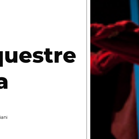
questre
a
iani