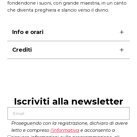
fondendone i suoni, con grande maestria, in un canto
che diventa preghiera e slancio verso il divino.
Info e orari
sabato 21 giugno ore 21.30
Crediti
EVENTO ANNULLATO
ingresso libero fino esaurimento dei posti
RE-SPIRALE
disponibili
Sensorium nel suono e nella danza delle spirali
performance di musica di
Oscar Bonelli
Iscriviti alla newsletter
Proseguendo con la registrazione, dichiaro di avere
letto e compreso
l’
informativa
e acconsento a