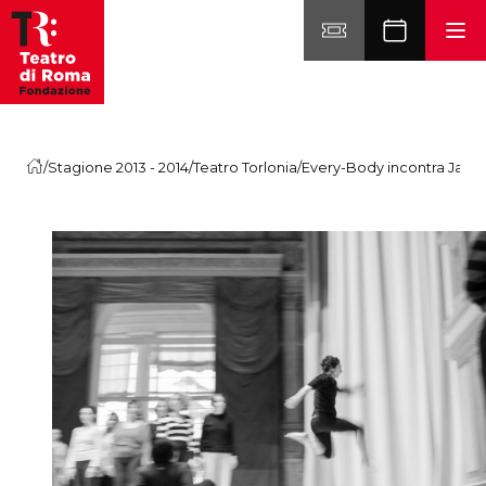
Vai al contenuto
/
Stagione 2013 - 2014
/
Teatro Torlonia
/
Every-Body incontra Jaim