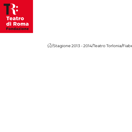
Vai al contenuto
/
Stagione 2013 - 2014
/
Teatro Torlonia
/
Fiabe