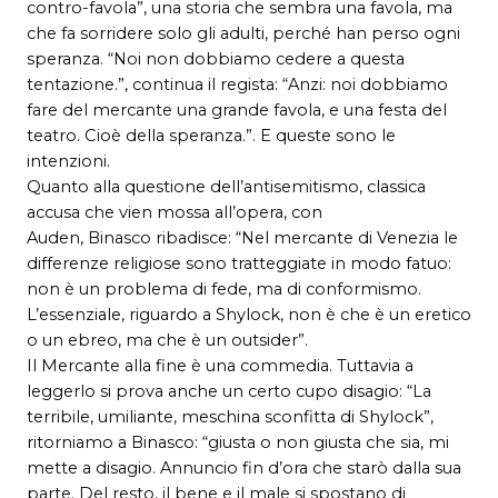
contro-favola”, una storia che sembra una favola, ma
che fa sorridere solo gli adulti, perché han perso ogni
speranza. “Noi non dobbiamo cedere a questa
tentazione.”, continua il regista: “Anzi: noi dobbiamo
fare del mercante una grande favola, e una festa del
teatro. Cioè della speranza.”. E queste sono le
intenzioni.
Quanto alla questione dell’antisemitismo, classica
accusa che vien mossa all’opera, con
Auden, Binasco ribadisce: “Nel mercante di Venezia le
differenze religiose sono tratteggiate in modo fatuo:
non è un problema di fede, ma di conformismo.
L’essenziale, riguardo a Shylock, non è che è un eretico
o un ebreo, ma che è un outsider”.
Il Mercante alla fine è una commedia. Tuttavia a
leggerlo si prova anche un certo cupo disagio: “La
terribile, umiliante, meschina sconfitta di Shylock”,
ritorniamo a Binasco: “giusta o non giusta che sia, mi
mette a disagio. Annuncio fin d’ora che starò dalla sua
parte. Del resto, il bene e il male si spostano di