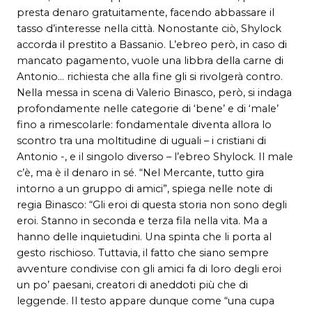
presta denaro gratuitamente, facendo abbassare il
tasso d’interesse nella città. Nonostante ciò, Shylock
accorda il prestito a Bassanio. L’ebreo però, in caso di
mancato pagamento, vuole una libbra della carne di
Antonio… richiesta che alla fine gli si rivolgerà contro.
Nella messa in scena di Valerio Binasco, però, si indaga
profondamente nelle categorie di ‘bene’ e di ‘male’
fino a rimescolarle: fondamentale diventa allora lo
scontro tra una moltitudine di uguali – i cristiani di
Antonio -, e il singolo diverso – l’ebreo Shylock. Il male
c’è, ma è il denaro in sé. “Nel Mercante, tutto gira
intorno a un gruppo di amici”, spiega nelle note di
regia Binasco: “Gli eroi di questa storia non sono degli
eroi. Stanno in seconda e terza fila nella vita. Ma a
hanno delle inquietudini. Una spinta che li porta al
gesto rischioso. Tuttavia, il fatto che siano sempre
avventure condivise con gli amici fa di loro degli eroi
un po’ paesani, creatori di aneddoti più che di
leggende. Il testo appare dunque come “una cupa