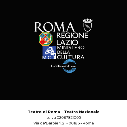
Teatro di Roma - Teatro Nazionale
p. iva 02067821005
Via de'Barbieri, 21 - 00186 - Roma