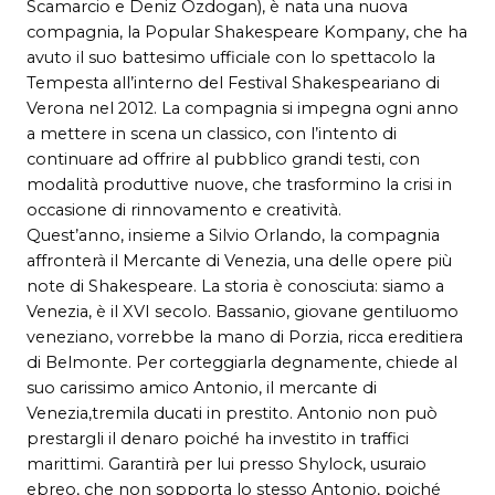
Scamarcio e Deniz Ozdogan), è nata una nuova
compagnia, la Popular Shakespeare Kompany, che ha
avuto il suo battesimo ufficiale con lo spettacolo la
Tempesta all’interno del Festival Shakespeariano di
Verona nel 2012. La compagnia si impegna ogni anno
a mettere in scena un classico, con l’intento di
continuare ad offrire al pubblico grandi testi, con
modalità produttive nuove, che trasformino la crisi in
occasione di rinnovamento e creatività.
Quest’anno, insieme a Silvio Orlando, la compagnia
affronterà il Mercante di Venezia, una delle opere più
note di Shakespeare. La storia è conosciuta: siamo a
Venezia, è il XVI secolo. Bassanio, giovane gentiluomo
veneziano, vorrebbe la mano di Porzia, ricca ereditiera
di Belmonte. Per corteggiarla degnamente, chiede al
suo carissimo amico Antonio, il mercante di
Venezia,tremila ducati in prestito. Antonio non può
prestargli il denaro poiché ha investito in traffici
marittimi. Garantirà per lui presso Shylock, usuraio
ebreo, che non sopporta lo stesso Antonio, poiché