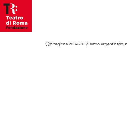
Vai al contenuto
/
Stagione 2014-2015
/
Teatro Argentina
/
Io,