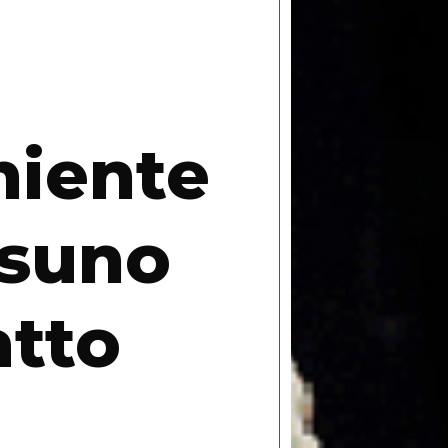
niente
ssuno
atto