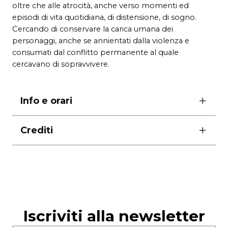
oltre che alle atrocità, anche verso momenti ed
episodi di vita quotidiana, di distensione, di sogno.
Cercando di conservare la carica umana dei
personaggi, anche se annientati dalla violenza e
consumati dal conflitto permanente al quale
cercavano di sopravvivere.
Info e orari
ore 16.00
Crediti
età
> 13 anni
con
Jacob Olesen
COMP
AGNIA
D
ONATI
O
LESEN
Iscriviti alla newsletter