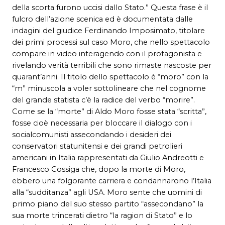
della scorta furono uccisi dallo Stato.” Questa frase è il
fulcro dell’azione scenica ed è documentata dalle
indagini del giudice Ferdinando Imposimato, titolare
dei primi processi sul caso Moro, che nello spettacolo
compare in video interagendo con il protagonista e
rivelando verità terribili che sono rimaste nascoste per
quarant’anni. Il titolo dello spettacolo è “moro” con la
“m” minuscola a voler sottolineare che nel cognome
del grande statista c’è la radice del verbo “morire”.
Come se la “morte” di Aldo Moro fosse stata “scritta”,
fosse cioè necessaria per bloccare il dialogo con i
socialcomunisti assecondando i desideri dei
conservatori statunitensi e dei grandi petrolieri
americani in Italia rappresentati da Giulio Andreotti e
Francesco Cossiga che, dopo la morte di Moro,
ebbero una folgorante carriera e condannarono l’Italia
alla “sudditanza” agli USA. Moro sente che uomini di
primo piano del suo stesso partito “assecondano” la
sua morte trincerati dietro “la ragion di Stato” e lo