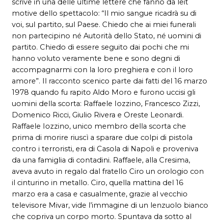
scrive in una delle ultime lettere che fanno da leit
motive dello spettacolo: “Il mio sangue ricadrà su di
voi, sul partito, sul Paese. Chiedo che ai miei funerali
non partecipino né Autorità dello Stato, né uomini di
partito. Chiedo di essere seguito dai pochi che mi
hanno voluto veramente bene e sono degni di
accompagnarmi con la loro preghiera e con il loro
amore”. Il racconto scenico parte dai fatti del 16 marzo
1978 quando fu rapito Aldo Moro e furono uccisi gli
uomini della scorta: Raffaele Iozzino, Francesco Zizzi,
Domenico Ricci, Giulio Rivera e Oreste Leonardi.
Raffaele Iozzino, unico membro della scorta che
prima di morire riuscì a sparare due colpi di pistola
contro i terroristi, era di Casola di Napoli e proveniva
da una famiglia di contadini. Raffaele, alla Cresima,
aveva avuto in regalo dal fratello Ciro un orologio con
il cinturino in metallo. Ciro, quella mattina del 16
marzo era a casa e casualmente, grazie al vecchio
televisore Mivar, vide l’immagine di un lenzuolo bianco
che copriva un corpo morto. Spuntava da sotto al