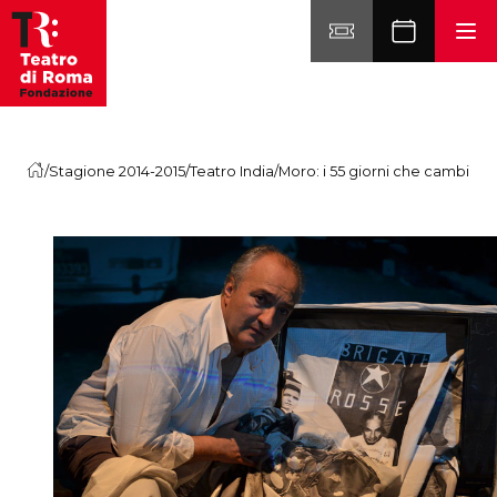
Vai al contenuto
/
Stagione 2014-2015
/
Teatro India
/
Moro: i 55 giorni che cambiarono