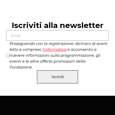
interventi in video del
Incontro con Uledrico Pesce
Giudice Ferdinando Imposimato
mercoledì 26 novembre
a fine spettacolo
Produzione
Centro
Mediterraneo delle Arti
Lo spettacolo proseguirà le repliche dal 2 al 14
Iscriviti alla newsletter
dicembre al Teatro Lo Spazio di Roma
Biglietteria 06.77076486
Proseguendo con la registrazione, dichiaro di avere
letto e compreso
l’
informativa
e acconsento a
ricevere informazioni sulla programmazione, gli
eventi e le altre offerte promozioni della
Fondazione.
Iscriviti