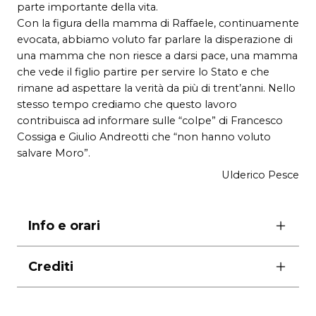
parte importante della vita.
Con la figura della mamma di Raffaele, continuamente
evocata, abbiamo voluto far parlare la disperazione di
una mamma che non riesce a darsi pace, una mamma
che vede il figlio partire per servire lo Stato e che
rimane ad aspettare la verità da più di trent’anni. Nello
stesso tempo crediamo che questo lavoro
contribuisca ad informare sulle “colpe” di Francesco
Cossiga e Giulio Andreotti che “non hanno voluto
salvare Moro”.
Ulderico Pesce
Info e orari
ore 21.00
Crediti
domenica ore 18.00
lunedì riposo
diretto e interpretato da
Ulderico Pesce
durata
75 minuti