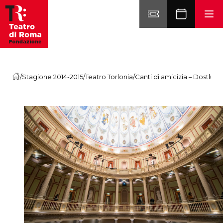
Vai al contenuto
/
Stagione 2014-2015
/
Teatro Torlonia
/
Canti di amicizia – Dostluk Şa