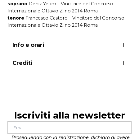
soprano
Deniz Yetim – Vincitrice del Concorso
Internazionale Ottavio Ziino 2014 Roma
tenore
Francesco Castoro – Vincitore del Concorso
Internazionale Ottavio Ziino 2014 Roma
Info e orari
sabato 28 marzo ore 19.30
Crediti
ingresso gratuito con prenotazione obbligatoria
allo 060608
con la partecipazione di
Murat Kanca – violoncello
Paula Garcia Lopis – violoncello
Rosy Lofaro – pianoforte
Wally Santarcangelo – pianoforte
Iscriviti alla newsletter
Proseguendo con la registrazione, dichiaro di avere