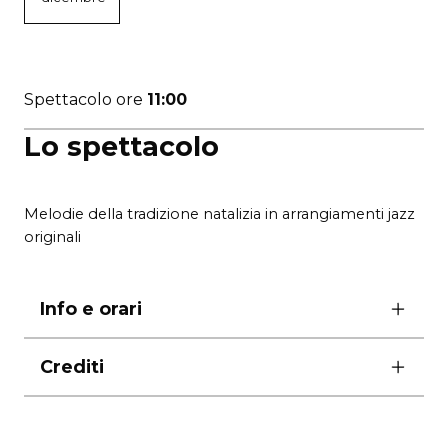
Spettacolo ore
11:00
Lo spettacolo
Melodie della tradizione natalizia in arrangiamenti jazz
originali
Info e orari
domenica 28 dicembre ore 11.00
Crediti
ingresso gratuito, prenotazione obbligatoria allo
060608
(la prenotazione decade quindici minuti
Sax soprano
Mattia Catarinozzi
prima dell’inizio dell’evento)
Sax alto
Gualtiero Parenti, Davide Carini