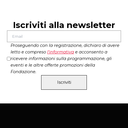
Sax tenore
Daniele Onofri
Sax baritono
Ivan Bernardini
Pianoforte
Fabio Parodi
Iscriviti alla newsletter
Basso
Stefano Pagni
Batteria
Manuel Bastioni
Presenta
M° Alfredo Santoloci
Special guest
Flavio Ferreri Sax alto
Proseguendo con la registrazione, dichiaro di avere
Special guest Voce
– Francesca Fusco
letto e compreso
l’
informativa
e acconsento a
ricevere informazioni sulla programmazione, gli
eventi e le altre offerte promozioni della
Fondazione.
Iscriviti