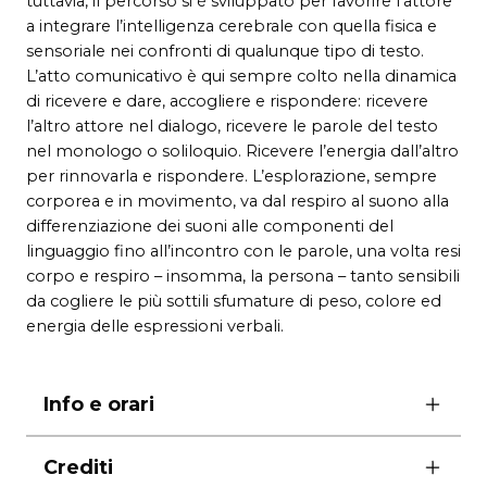
tuttavia, il percorso si è sviluppato per favorire l’attore
a integrare l’intelligenza cerebrale con quella fisica e
sensoriale nei confronti di qualunque tipo di testo.
L’atto comunicativo è qui sempre colto nella dinamica
di ricevere e dare, accogliere e rispondere: ricevere
l’altro attore nel dialogo, ricevere le parole del testo
nel monologo o soliloquio. Ricevere l’energia dall’altro
per rinnovarla e rispondere. L’esplorazione, sempre
corporea e in movimento, va dal respiro al suono alla
differenziazione dei suoni alle componenti del
linguaggio fino all’incontro con le parole, una volta resi
corpo e respiro – insomma, la persona – tanto sensibili
da cogliere le più sottili sfumature di peso, colore ed
energia delle espressioni verbali.
Info e orari
La partecipazione al seminario sound 6
Crediti
movement ha un costo di 60,00€