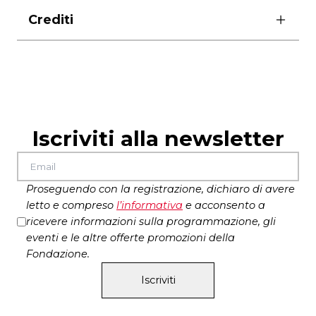
martedì 27 gennaio ore 10.30 – Seguirà l’incontro
Crediti
con l’autore
ingresso gratuito con prenotazione obbligatoria
Regia:
Claudio Giovannesi
allo 060608
Anno di produzione:
2013
Durata:
61′
Paese:
Italia/Repubblica Ceca
Produzione:
Vivo Film, Istituto Luce, Produkce
Iscriviti alla newsletter
Radim Prochàzka
Distributore:
Cinecittà Luce
Formato di proiezione:
DCP, colore
Proseguendo con la registrazione, dichiaro di avere
letto e compreso
l’
informativa
e acconsento a
ricevere informazioni sulla programmazione, gli
eventi e le altre offerte promozioni della
Fondazione.
Iscriviti