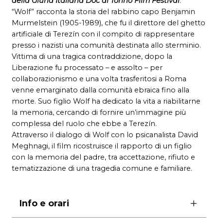
della Giuria Italiana Doc al Torino Film Festival
.
“Wolf” racconta la storia del rabbino capo Benjamin
Murmelstein (1905-1989), che fu il direttore del ghetto
artificiale di Terezín con il compito di rappresentare
presso i nazisti una comunità destinata allo sterminio.
Vittima di una tragica contraddizione, dopo la
Liberazione fu processato – e assolto – per
collaborazionismo e una volta trasferitosi a Roma
venne emarginato dalla comunità ebraica fino alla
morte. Suo figlio Wolf ha dedicato la vita a riabilitarne
la memoria, cercando di fornire un’immagine più
complessa del ruolo che ebbe a Terezín.
Attraverso il dialogo di Wolf con lo psicanalista David
Meghnagi, il film ricostruisce il rapporto di un figlio
con la memoria del padre, tra accettazione, rifiuto e
tematizzazione di una tragedia comune e familiare.
Info e orari