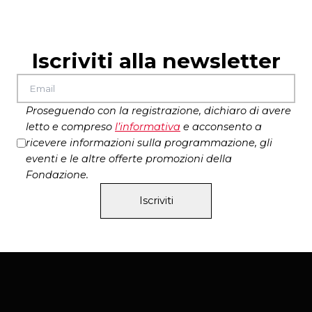
Genio, Marco Bonadei
durata
Federico Vanni, Gabriele Calindri, Daniele Marmi,
1 ora e 25 minuti primo atto
Vincenzo Zampa
intervallo 15 minuti
Iscriviti alla newsletter
Alice Redini, Vanessa Korn
1 ora e 40 minuti secondo atto
scene e costumi Carlo Sala
suono Giuseppe Marzoli
Proseguendo con la registrazione, dichiaro di avere
produzione Teatro dell’Elfo
letto e compreso
l’
informativa
e acconsento a
ricevere informazioni sulla programmazione, gli
eventi e le altre offerte promozioni della
Fondazione.
Iscriviti