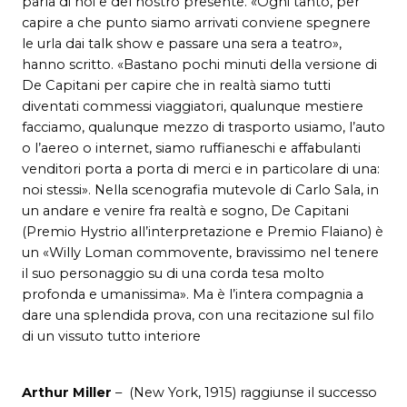
parla di noi e del nostro presente. «Ogni tanto, per
capire a che punto siamo arrivati conviene spegnere
le urla dai talk show e passare una sera a teatro»,
hanno scritto. «Bastano pochi minuti della versione di
De Capitani per capire che in realtà siamo tutti
diventati commessi viaggiatori, qualunque mestiere
facciamo, qualunque mezzo di trasporto usiamo, l’auto
o l’aereo o internet, siamo ruffianeschi e affabulanti
venditori porta a porta di merci e in particolare di una:
noi stessi». Nella scenografia mutevole di Carlo Sala, in
un andare e venire fra realtà e sogno, De Capitani
(Premio Hystrio all’interpretazione e Premio Flaiano) è
un «Willy Loman commovente, bravissimo nel tenere
il suo personaggio su di una corda tesa molto
profonda e umanissima». Ma è l’intera compagnia a
dare una splendida prova, con una recitazione sul filo
di un vissuto tutto interiore
Arthur Miller
– (New York, 1915) raggiunse il successo