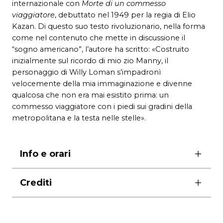
internazionale con
Morte di un commesso
viaggiatore
, debuttato nel 1949 per la regia di Elio
Kazan. Di questo suo testo rivoluzionario, nella forma
come nel contenuto che mette in discussione il
“sogno americano”, l’autore ha scritto: «Costruito
inizialmente sul ricordo di mio zio Manny, il
personaggio di Willy Loman s’impadronì
velocemente della mia immaginazione e divenne
qualcosa che non era mai esistito prima: un
commesso viaggiatore con i piedi sui gradini della
metropolitana e la testa nelle stelle».
Info e orari
prima ore 21.00
Crediti
martedì e venerdì ore 21.00
mercoledì e sabato ore 19.00
traduzione Masolino d’Amico
giovedì e domenica ore 17.00
con Elio De Capitani, Cristina Crippa, Angelo Di
lunedì riposo