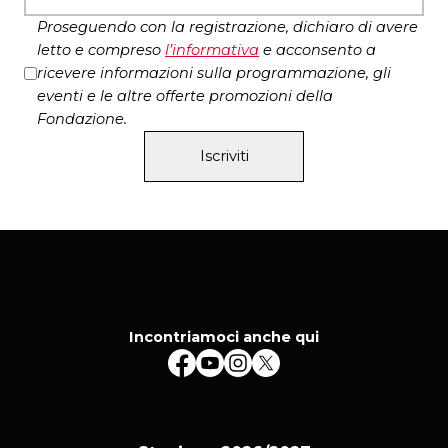
Corse, Le Hublot à Colombes, Théâtre de la
Spettacolo in francese con sopratitoli in
Joliette (Minoterie) – Marsiglia
Proseguendo con la registrazione, dichiaro di avere
italiano
letto e compreso
l’
informativa
e acconsento a
con il sostegno dell’Institut Français Italia
ricevere informazioni sulla programmazione, gli
eventi e le altre offerte promozioni della
Fondazione.
Iscriviti
Incontriamoci anche qui