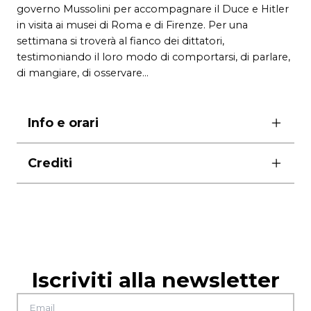
governo Mussolini per accompagnare il Duce e Hitler
in visita ai musei di Roma e di Firenze. Per una
settimana si troverà al fianco dei dittatori,
testimoniando il loro modo di comportarsi, di parlare,
di mangiare, di osservare…
Info e orari
venerdì 18 marzo ore 19
Crediti
sabato 19 marzo ore 21
domenica 20 marzo ore 19
con Noël Casale
durata
1 ora e 20 minuti
scenografia e costumi Anne Lezervant
biglietti
luci Marie Vincent
15,00 euro intero
Teatro di Roma, Théâtre du CommunCo-
10,00 euro ridotto
produzione Espace Diamant / Ville d’Ajaccio,
per i possessori del biglietto di ingresso della
Iscriviti alla newsletter
Compagnie Lanicolacheur (Marsiglia)
Rassegna
Luce sull’Archeologia 2016
Con il sostegno di Collectivité Territoriale de
è riservato un ingresso promozionale a 10 euro