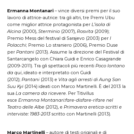
Ermanna Montanari
–
vince diversi premi per il suo
lavoro di attrice-autrice: tra gli altri, tre Premi Ubu
come miglior attrice protagonista per
L’isola di
Alcina
(2000),
Sterminio
(2007),
Rosvita
(2009);
Premio Mess del festival di Sarajevo (2003) per
I
Polacchi
; Premio Lo straniero
(2006), Premio Duse
per
Pantani
(2013). Assume la direzione del Festival di
Santarcangelo con Chiara Guidi e Enrico Casagrande
(2009-2011). Tra gli spettacoli più recenti
Poco lontano
da qui
, ideato e interpretato con Guidi
(2012);
Pantani
(2013) e
Vita agli arresti di Aung San
Suu Kyi
(2014) ideati con Marco Martinelli. È del 2013 la
sua
La camera da ricevere
. Per Titivillus
esce
Ermanna Montanari:fare-disfare-rifare nel
Teatro delle Albe
(2012), e
Primavera eretica-scritti e
interviste: 1983-2013
scritto con Martinelli (2013).
Marco Martinelli
– autore di testi originali e di