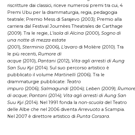
riscritture dai classici, riceve numerosi premi tra cui, 4
Premi Ubu per la drammaturgia, regia, pedagogia
teatrale; Premio Mess di Sarajevo (2003); Premio alla
carriera dal Festival Journèes Theatrales de Carthage
(2009). Tra le regie,
L’isola di Alcina
(2000),
Sogno di
una notte di mezza esta
te
(2001),
Sterminio
(2006),
L’avaro
di Molière (2010). Tra
le più recenti,
Rumore di
acque
(2010),
Pantani
(2012),
Vita agli arresti di Aung
San Suu Kyi
(2014). Sul suo percorso artistico è
pubblicato il volume
Martinelli
(2006). Tra le
drammaturgie pubblicate:
Teatro
impuro
(2006);
Salmagundi
(2004);
Leben
(2009);
Rumor
di acque
;
Pantani
(2014);
Vita agli arresti di Aung San
Suu Kyi (
2014). Nel 1991 fonda la
non-scuola
del Teatro
delle Albe che nel 2006 diventa
Arrevuoto
a Scampia.
Nel 2007 è direttore artistico di
Punta Corsara
.