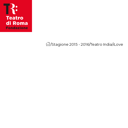
Vai al contenuto
/
Stagione 2015 - 2016
/
Teatro India
/
iLove