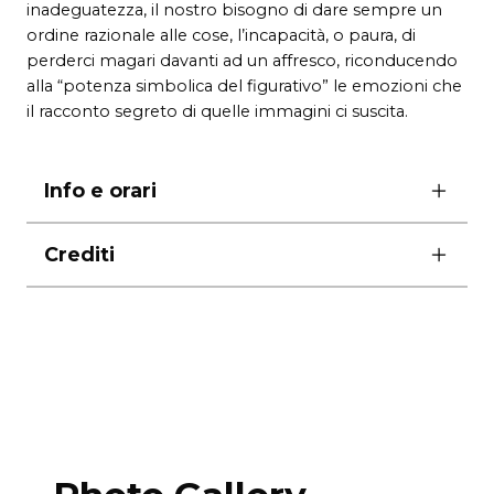
inadeguatezza, il nostro bisogno di dare sempre un
ordine razionale alle cose, l’incapacità, o paura, di
perderci magari davanti ad un affresco, riconducendo
alla “potenza simbolica del figurativo” le emozioni che
il racconto segreto di quelle immagini ci suscita.
Info e orari
ore 19.00
Crediti
durata
un’ora
con Fabrizio Pugliese
collaborazione artistica Enrico Messina
foto di scena Eugenio Spagnol