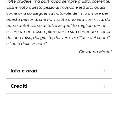
volte crudele, ma purtroppo sempre giusto, coerente.
Così è nato questo pezzo di musica e lettura, quasi
come una conseguenza naturale del mio amore per
questa persona, che ha vissuto una vita così ricca, da
uomo dotatissimo di tutte le qualità migliori per un
essere umano, esemplare per la sua continua ricerca
del non falso, del giusto, del vero. Tra “luce del cuore”
e “buio delle viscere”.
Giovanna Marini
Info e orari
ore 21.00
Crediti
domenica ore 18.00
durata
75 minuti
voce recitante Enrico Frattaroli
con il Coro Favorito della Scuola Popolare di
Musica di Testaccio (
in ordine alfabetico
) Teresa
Bausano