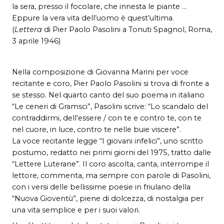
la sera, presso il focolare, che innesta le piante …
Eppure la vera vita dell’uomo è quest’ultima.
(
Lettera
di Pier Paolo Pasolini a Tonuti Spagnol, Roma,
3 aprile 1946)
Nella composizione di Giovanna Marini per voce
recitante e coro, Pier Paolo Pasolini si trova di fronte a
se stesso. Nel quarto canto del suo poema in italiano
“Le ceneri di Gramsci”, Pasolini scrive: “Lo scandalo del
contraddirmi, dell’essere / con te e contro te, con te
nel cuore, in luce, contro te nelle buie viscere”.
La voce recitante legge “I giovani infelici”, uno scritto
postumo, redatto nei primi giorni del 1975, tratto dalle
“Lettere Luterane”. Il coro ascolta, canta, interrompe il
lettore, commenta, ma sempre con parole di Pasolini,
con i versi delle bellissime poesie in friulano della
“Nuova Gioventù”, piene di dolcezza, di nostalgia per
una vita semplice e per i suoi valori.