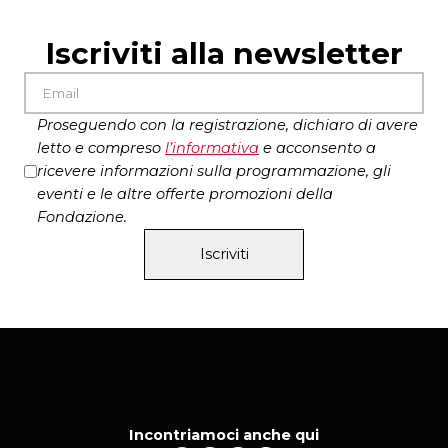
Mentale UOC3 – ASL Roma
a) “
Intrecci
” (15’)
Studio senza trama Ombre
Iscriviti alla newsletter
Produzione: Carla Taglietti
Testo e regia: C. Taglietti
interpreti: Carla Taglietti e Stefania Placidi – ITALIA
Proseguendo con la registrazione, dichiaro di avere
b)
“Il doppio
” (15’)
letto e compreso
l’
informativa
e acconsento a
Produzione Surreale: Gianluigi Capone
ricevere informazioni sulla programmazione, gli
interprete, testo e regia: Gianluigi Capone – ITALIA
eventi e le altre offerte promozioni della
c) “
Le Ombre del Dubbio
” (40’)
Fondazione.
Testo e regia: Alexandra Zambà
Interpreti: Utenti del Centro Diurno Boemondo e
Iscriviti
attori professionisti- ITALIA
Incontriamoci anche qui