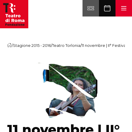
Vai al contenuto
/
Stagione 2015 - 2016
/
Teatro Torlonia
/
11 novembre | II° Festival In
11 novembre | II°