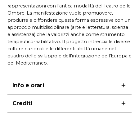
rappresentazioni con l’antica modalità del Teatro delle
Ombre. La manifestazione vuole promuovere,
produrre e diffondere questa forma espressiva con un
approccio multidisciplinare (arte e letteratura, scienza
e assistenza) che la valorizzi anche come strumento
terapeutico-riabilitativo. Il progetto intreccia le diverse
culture nazionali e le differenti abilità umane nel
quadro dello sviluppo e dell’integrazione dell’Europa e
del Mediterraneo.
Info e orari
ore 19.30
Crediti
ingresso gratuito con prenotazione obbligatoria
allo 06.0608
A cura dell’Associazione NIMA – Associazione
le prenotazioni apriranno il giorno 5
Culturale No profit dei Ciprioti in Italia – in
novembre dalle ore 10.00
collaborazione con il Dipartimento Salute