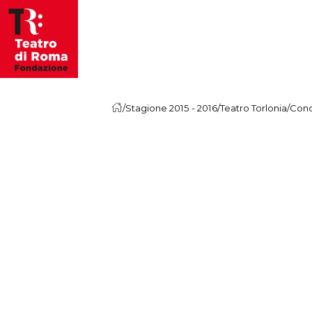
Vai al contenuto
/
Stagione 2015 - 2016
/
Teatro Torlonia
/
Conc