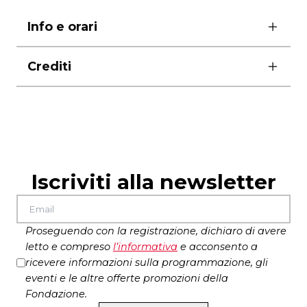
Info e orari
ore 19.00
Crediti
ingresso gratuito con prenotazione obbligatoria
allo 06.0608
voce recitante
Maurizio Panici
le prenotazioni apriranno il giorno 2 ottobre dalle
suoni e canti
Raffaello Simeoni
ore 10.00
immagini e video
Massimo Achilli
sound project
Raffaele Prosperini
fondali digitali
Michele Ciacciofera
Iscriviti alla newsletter
nell’ambito di EPIFANIE. ARGOT-Visioni di futuro
tra passato e presente
Proseguendo con la registrazione, dichiaro di avere
letto e compreso
l’
informativa
e acconsento a
ricevere informazioni sulla programmazione, gli
eventi e le altre offerte promozioni della
Fondazione.