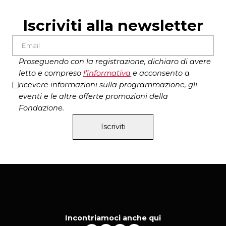
di eventi culturali
Iscriviti alla newsletter
Sergio Lo Gatto
, giornalista e critico teatrale
Proseguendo con la registrazione, dichiaro di avere
letto e compreso
l’
informativa
e acconsento a
ricevere informazioni sulla programmazione, gli
eventi e le altre offerte promozioni della
Fondazione.
Iscriviti
Incontriamoci anche qui