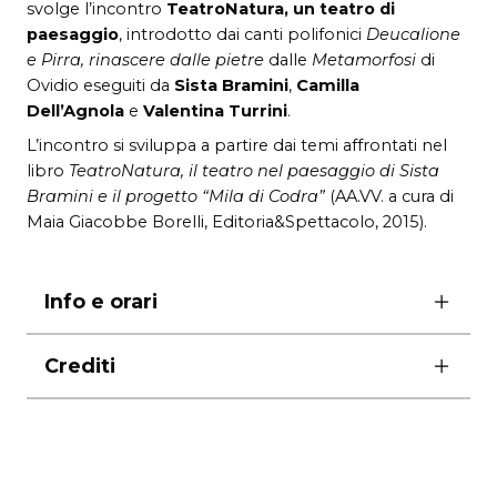
svolge l’incontro
TeatroNatura, un teatro di
paesaggio
, introdotto dai canti polifonici
Deucalione
e Pirra, rinascere dalle pietre
dalle
Metamorfosi
di
Ovidio eseguiti da
Sista Bramini
,
Camilla
Dell’Agnola
e
Valentina Turrini
.
L’incontro si sviluppa a partire dai temi affrontati nel
libro
TeatroNatura, il teatro nel paesaggio di Sista
Bramini e il progetto
“Mila di Codra”
(AA.VV. a cura di
Maia Giacobbe Borelli, Editoria&Spettacolo, 2015).
Info e orari
ore 18:00
Crediti
Ingresso libero con prenotazione obbligatoria
allo 060608
Intervengono:
Elena Liotta
, psicoanalista e scrittrice
Andrès Neumann
, produttore teatrale e creatore