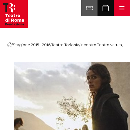
Vai al contenuto
/
Stagione 2015 - 2016
/
Teatro Torlonia
/
Incontro TeatroNatura, un