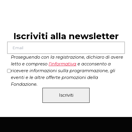
introduzione e coordinamento
Gioacchino De
Biblioteche di Roma
Chirico
interventi di
Amedeo Spagnoletto, rabbino e
sofer della comunità romana e Nadia Terranova,
scrittrice
Iscriviti alla newsletter
letture di
Olek Mincer
interventi delle
“Persone libro”
Una collaborazione: Assessorato alla Cultura e
allo Sport di Roma Capitale, Istituzione
Proseguendo con la registrazione, dichiaro di avere
Biblioteche e Comunità Ebraica di Roma
letto e compreso
l’
informativa
e acconsento a
ricevere informazioni sulla programmazione, gli
eventi e le altre offerte promozioni della
Fondazione.
Iscriviti