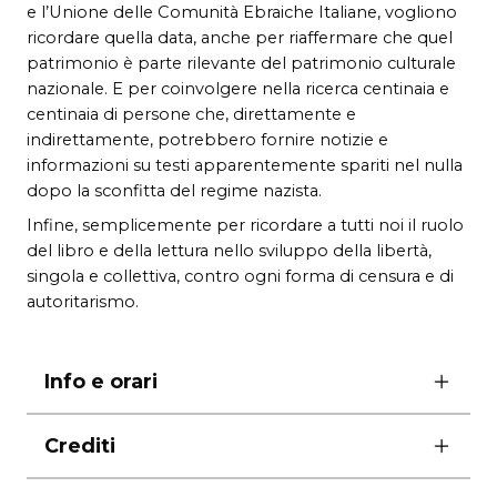
e l’Unione delle Comunità Ebraiche Italiane, vogliono
ricordare quella data, anche per riaffermare che quel
patrimonio è parte rilevante del patrimonio culturale
nazionale. E per coinvolgere nella ricerca centinaia e
centinaia di persone che, direttamente e
indirettamente, potrebbero fornire notizie e
informazioni su testi apparentemente spariti nel nulla
dopo la sconfitta del regime nazista.
Infine, semplicemente per ricordare a tutti noi il ruolo
del libro e della lettura nello sviluppo della libertà,
singola e collettiva, contro ogni forma di censura e di
autoritarismo.
Info e orari
ore 10.00
Crediti
attività gratuita dedicata alle scuole
prenotazioni gestite dall’Ufficio Scuola delle