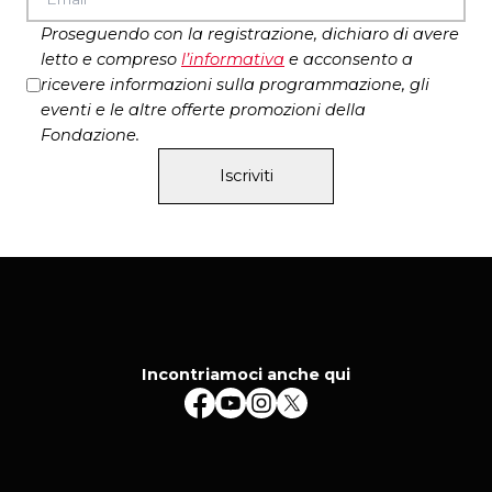
PR, Fotografia Anja Beutler
Proseguendo con la registrazione, dichiaro di avere
Coproduzione NBprojects, Beursschouwburg
letto e compreso
l’
informativa
e acconsento a
Brussels, Grand Theatre Groningen
ricevere informazioni sulla programmazione, gli
Supporto FPK (Performing Arts Fund NL), città
eventi e le altre offerte promozioni della
di Amsterdam, AFK (Amsterdam Fund for the
Fondazione.
Arts)
Iscriviti
Incontriamoci anche qui