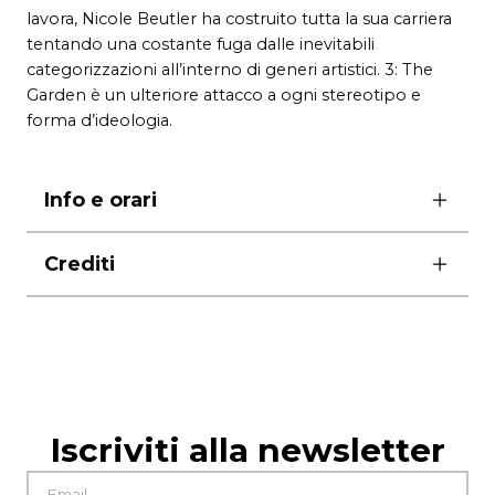
lavora, Nicole Beutler ha costruito tutta la sua carriera
tentando una costante fuga dalle inevitabili
categorizzazioni all’interno di generi artistici. 3: The
Garden è un ulteriore attacco a ogni stereotipo e
forma d’ideologia.
Info e orari
ore 21.00
Crediti
durata 60’
Creazione, Performance Hillary Blake Firestone,
Marjolein Vogels, Giulio d’Anna, Niels Kuiters
Felix Schellekens, Christian Guerematchi
Drammaturgia Felix Ritter
Musica Gary Shepherd
Iscriviti alla newsletter
Disegno luci Minna Tiikkainen
Costumi, Scene Suze May Sho: Jessica Helbach,
Rosell Heijmen, Connie Nijman