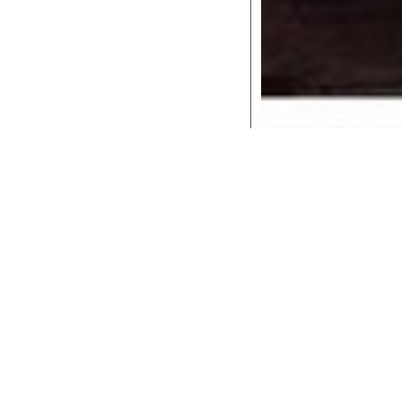
Le date
i due piccoli musicisti
mer
rodige”, i fratelli Alexander