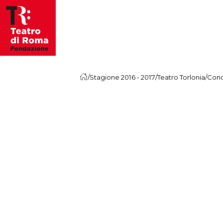
Vai al contenuto
/
Stagione 2016 - 2017
/
Teatro Torlonia
/
Conc