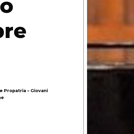
to
bre
e Propatria – Giovani
ne