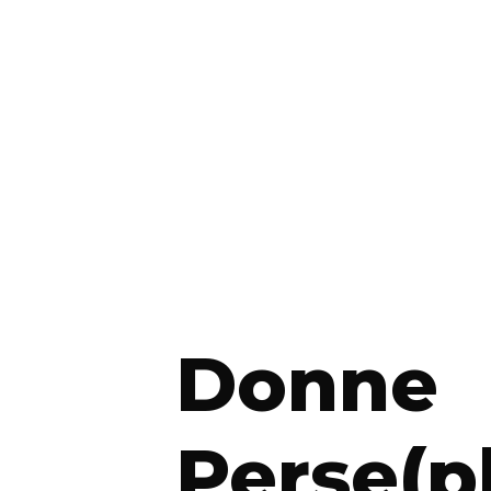
Donne
Perse(p