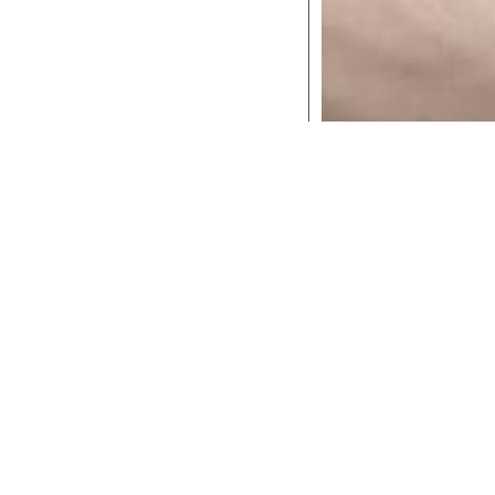
Le date
ontro la Violenza sulle Donne
ven
donne che si ricollega al mito
25
a figlia Persefone.
novembre