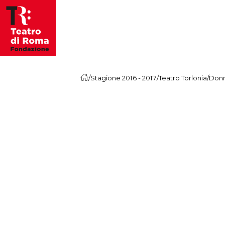
Vai al contenuto
/
Stagione 2016 - 2017
/
Teatro Torlonia
/
Donn