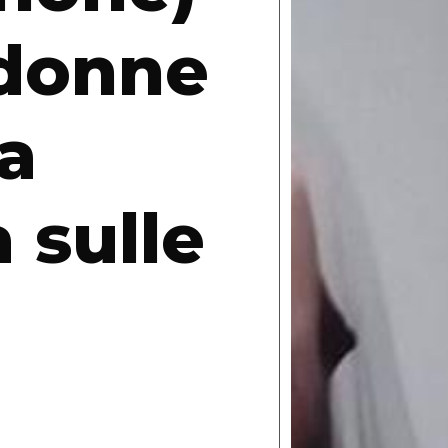
 donne
la
 sulle