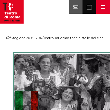
Vai al contenuto
/
Stagione 2016 - 2017
/
Teatro Torlonia
/
Storie e stelle del cinema i