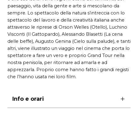
paesaggio, vita della gente e arte si mescolano da
sempre. Lo spettacolo della natura s’intreccia con lo
spettacolo del lavoro e della creatività italiana anche
attraverso le riprese di Orson Welles (Otello), Luchino
Visconti (Il Gattopardo), Alessando Blasetti (La cena
delle beffe), Augusto Genina (Cielo sulla palude), e tanti
altri, viene illustrato un viaggio nel cinema che porta lo
spettatore a fare un vero e proprio Grand Tour nella
nostra penisola, per ritornare ad amarla e ad
apprezzarla. Proprio come hanno fatto i grandi registi
che l’hanno usata nei loro film.
Info e orari
ore 17
Ingresso libero con prenotazione obbligatoria
allo 060608 a partire da 7 giorni prima.