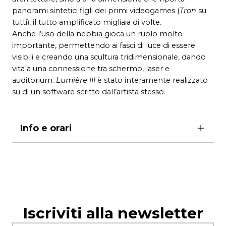
panorami sintetici figli dei primi videogames (
Tron
su
tutti), il tutto amplificato migliaia di volte.
Anche l’uso della nebbia gioca un ruolo molto
importante, permettendo ai fasci di luce di essere
visibili e creando una scultura tridimensionale, dando
vita a una connessione tra schermo, laser e
auditorium.
Lumière III
è stato interamente realizzato
su di un software scritto dall’artista stesso.
Info e orari
ore 21.00
biglietti
intero
ridotto
Platea
€ 20,00
€ 18,00
Iscriviti alla newsletter
palchi Platea, I e II
€ 18,00
€ 16,00