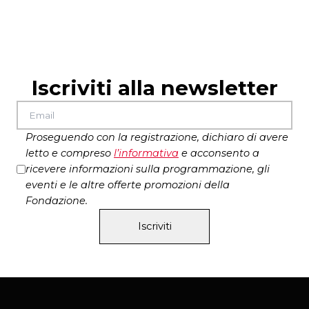
del Liceo Anco Marzio e del Teatro del Lido di
Ostia
produzione Bartolini/Baronio | 369gradi
media partner Roma Tre Radio
Iscriviti alla newsletter
Proseguendo con la registrazione, dichiaro di avere
letto e compreso
l’
informativa
e acconsento a
ricevere informazioni sulla programmazione, gli
eventi e le altre offerte promozioni della
Fondazione.
Iscriviti