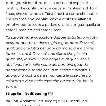
protagonisti del libro, quello dei nostri ospiti e il
nostro, che continuiamo a cercare il fantasma di Tom
Joad, che veniamo a offrirvi il nostro cuore che batte,
che insieme a voi continuiamo a costruire alfabeti
emotivi, per provare a parlare una sola lingua, quella di
esseri umani fra altri esseri umani.
“
Ci sarò sempre nascosto e dappertutto. Sarò in tutti i
posti, dappertutto dove ti giri a guardare. Dove c’è
qualcuno che lotta per dare da mangiare a chi ha
fame, io sarò lì. Dove c’è uno sbirro che picchia
qualcuno, io sarò lì. Sarò negli urli di quelli che si
ribellano, sarò nelle risate dei bambini quando
hanno fame e sanno che la minestra è pronta…E
quando la nostra gente manger
à
le cose che ha
coltivato e vivr
à
nelle case che ha costruito, be’, io
sarò lì.
”
18 aprile –
RedReading#11
dai libri “Amianto” (ed. Alegre) e “108 metri” (ed.