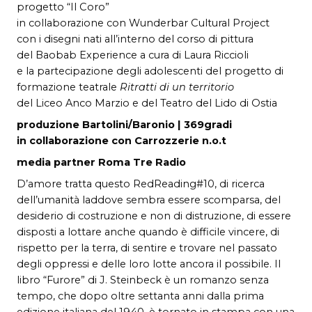
progetto “Il Coro”
in collaborazione con Wunderbar Cultural Project
con i disegni nati all’interno del corso di pittura
del Baobab Experience a cura di Laura Riccioli
e la partecipazione degli adolescenti del progetto di
formazione teatrale
Ritratti di un territorio
del Liceo Anco Marzio e del Teatro del Lido di Ostia
produzione Bartolini/Baronio | 369gradi
in collaborazione con Carrozzerie n.o.t
media partner Roma Tre Radio
D’amore tratta questo RedReading#10, di ricerca
dell’umanità laddove sembra essere scomparsa, del
desiderio di costruzione e non di distruzione, di essere
disposti a lottare anche quando è difficile vincere, di
rispetto per la terra, di sentire e trovare nel passato
degli oppressi e delle loro lotte ancora il possibile. Il
libro “Furore” di J. Steinbeck è un romanzo senza
tempo, che dopo oltre settanta anni dalla prima
edizione italiana del 1940, è tornato in stampa con una