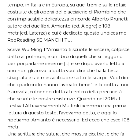
tempo, in Italia e in Europa, su quei treni e sulle rotaie
costruite dagli operai delle acciaierie di Piombino che
con implacabile delicatezza ci ricorda Alberto Prunetti,
autore dei due libri, Amianto (ed. Alegre) e 108
metri(ed. Laterza) a cui è dedicato questo undicesimo
RedReading SE MANCHI TU.
Scrive Wu Ming 1 “Amianto ti scuote le viscere, colpisce
dritto ai polmoni, è un libro di quelli che si leggono
per poi parlarne insieme […] e se dopo averlo letto a
uno non gli arriva la botta vuol dire che ha la testa
sbagliata e si è messo il cuore sotto le scarpe. Vuol dire
che i padroni lo hanno lavorato bene”, e la botta a noi
è arrivata, colpendo dritta al centro della precarietà
che scuote le nostre esistenze. Quando nel 2016 al
Festival Attraversamenti Multipli facemmo una prima
lettura di questo testo, l’avevamo detto, e oggi lo
ripetiamo: Amianto è necessario. Ed ecco che esce 108
metri.
Una scrittura che sutura, che mostra cicatrici, e che fa