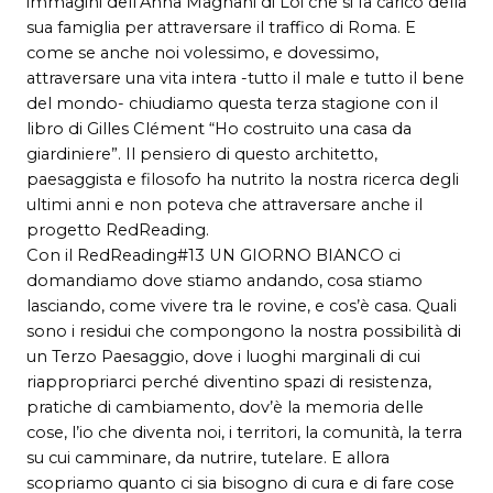
immagini dell’Anna Magnani di Loi che si fa carico della
sua famiglia per attraversare il traffico di Roma. E
come se anche noi volessimo, e dovessimo,
attraversare una vita intera -tutto il male e tutto il bene
del mondo- chiudiamo questa terza stagione con il
libro di Gilles Clément “Ho costruito una casa da
giardiniere”. Il pensiero di questo architetto,
paesaggista e filosofo ha nutrito la nostra ricerca degli
ultimi anni e non poteva che attraversare anche il
progetto RedReading.
Con il RedReading#13 UN GIORNO BIANCO ci
domandiamo dove stiamo andando, cosa stiamo
lasciando, come vivere tra le rovine, e cos’è casa. Quali
sono i residui che compongono la nostra possibilità di
un Terzo Paesaggio, dove i luoghi marginali di cui
riappropriarci perché diventino spazi di resistenza,
pratiche di cambiamento, dov’è la memoria delle
cose, l’io che diventa noi, i territori, la comunità, la terra
su cui camminare, da nutrire, tutelare. E allora
scopriamo quanto ci sia bisogno di cura e di fare cose