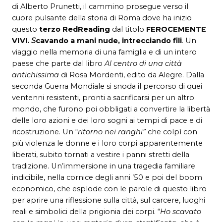
di Alberto Prunetti, il cammino prosegue verso il
cuore pulsante della storia di Roma dove ha inizio
questo
terzo RedReading
dal titolo
FEROCEMENTE
VIVI
. S
cavando a mani nude, intrecciando fili
. Un
viaggio nella memoria di una famiglia e di un intero
paese che parte dal libro
Al centro di una città
antichissima
di Rosa Mordenti, edito da Alegre. Dalla
seconda Guerra Mondiale si snoda il percorso di quei
ventenni resistenti, pronti a sacrificarsi per un altro
mondo, che furono poi obbligati a convertire la libertà
delle loro azioni e dei loro sogni ai tempi di pace e di
ricostruzione. Un “
ritorno nei ranghi”
che colpì con
più violenza le donne e i loro corpi apparentemente
liberati, subito tornati a vestire i panni stretti della
tradizione. Un’immersione in una tragedia familiare
indicibile, nella cornice degli anni ’50 e poi del boom
economico, che esplode con le parole di questo libro
per aprire una riflessione sulla città, sul carcere, luoghi
reali e simbolici della prigionia dei corpi. “
Ho scavato