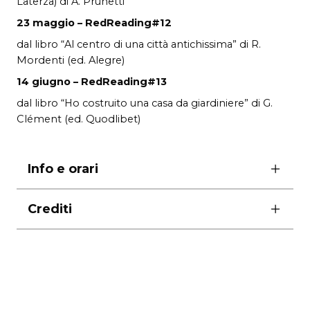
Laterza) di A. Prunetti
23 maggio –
RedReading#12
dal libro “Al centro di una città antichissima” di R.
Mordenti (ed. Alegre)
14 giugno –
RedReading#13
dal libro “Ho costruito una casa da giardiniere” di G.
Clément (ed. Quodlibet)
Info e orari
ore 20.00
Crediti
con prenotazione a
bartolinibaronio@gmail.com
drammaturgia Tamara Bartolini
info@369gradi.it
musiche e canzoni Michele Baronio
assistente Margherita Masè
suono Michele Boreggi
con l’intervento dei musicisti Renato Ciunfrini e