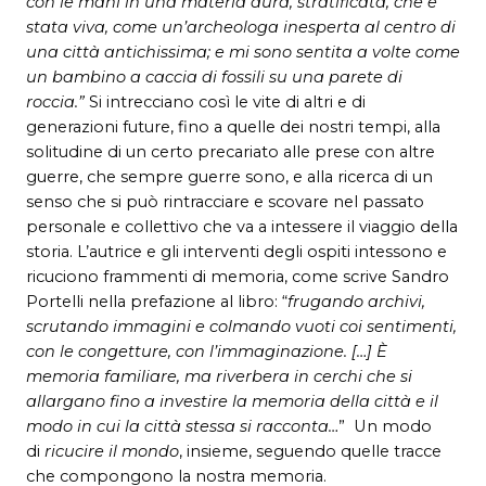
con le mani in una materia dura, stratificata, che è
stata viva, come un’archeologa inesperta al centro di
una città antichissima; e mi sono sentita a volte come
un bambino a caccia di fossili su una parete di
roccia.”
Si intrecciano così
le vite di altri e di
generazioni future, fino a quelle dei nostri tempi, alla
solitudine di un certo precariato alle prese con altre
guerre, che sempre guerre sono, e alla ricerca di un
senso che si può rintracciare e scovare nel passato
personale e collettivo che va a intessere il viaggio della
storia. L’autrice e gli interventi degli ospiti intessono e
ricuciono frammenti di memoria, come scrive Sandro
Portelli nella prefazione al libro: “
frugando archivi,
scrutando immagini e colmando vuoti coi sentimenti,
con le congetture, con l’immaginazione. […] È
memoria familiare, ma riverbera in cerchi che si
allargano fino a investire la memoria della città e il
modo in cui la città stessa si racconta…
” Un modo
di
ricucire il mondo
, insieme, seguendo quelle tracce
che compongono la nostra memoria.