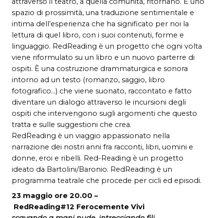
attraverso il teatro, a quella comunità, ritornano. È uno
spazio di prossimità, una traduzione sentimentale e
intima dell’esperienza che ha significato per noi la
lettura di quel libro, con i suoi contenuti, forme e
linguaggio. RedReading è un progetto che ogni volta
viene riformulato su un libro e un nuovo parterre di
ospiti. È una costruzione drammaturgica e sonora
intorno ad un testo (romanzo, saggio, libro
fotografico…) che viene suonato, raccontato e fatto
diventare un dialogo attraverso le incursioni degli
ospiti che intervengono sugli argomenti che questo
tratta e sulle suggestioni che crea.
RedReading è un viaggio appassionato nella
narrazione dei nostri anni fra racconti, libri, uomini e
donne, eroi e ribelli. Red-Reading è un progetto
ideato da Bartolini/Baronio. RedReading è un
programma teatrale che procede per cicli ed episodi.
23 maggio ore 20.00 –
RedReading#12
Ferocemente Vivi
scavando a mani nude, intrecciando fili