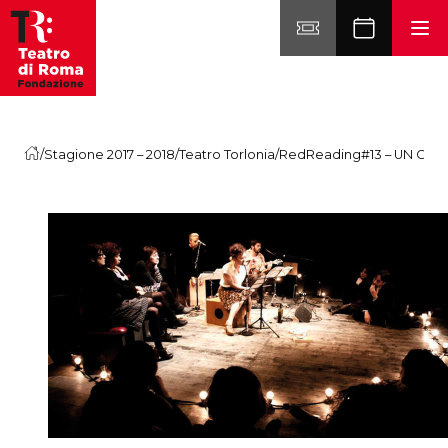
Vai al contenuto
/
Stagione 2017 – 2018
/
Teatro Torlonia
/
RedReading#13 – UN GI