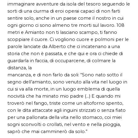
immaginare avventure da isola del tesoro seguendo le
sorti di una ciurma di eroi operai capaci di non farti
sentire solo, anche in un paese come il nostro in cui
ogni giorno ci sono almeno tre morti sul lavoro. 108
metri e Amianto non ti lasciano scampo, ti fanno
scoppiare il cuore. Ci vogliono cuore e polmoni per le
parole lanciate da Alberto che ci incatenano a una
storia che non è passata, e che qui e ora ci chiede di
guardarla in faccia, di occuparcene, di colmare la
distanza, la
mancanza, e di non farlo da soli: “Sono nato sotto il
segno dell’amianto, sono venuto alla vita nel luogo in
cui si va alla morte, in un luogo emblema di quella
nocività che ha minato mio padre (…) E quando mi
troverò nel fango, triste come un altoforno spento,
con le dita attaccate agli inguini strizzati o senza fiato
per una pallonata della vita nello stomaco, coi miei
sogni sconvolti o crollati, nel vento e nella pioggia,
saprò che mai camminerò da solo.”