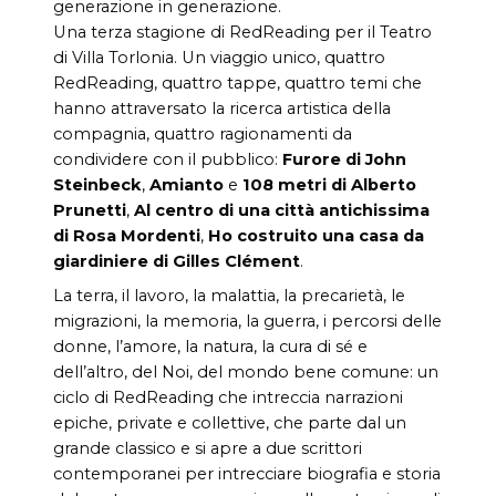
generazione in generazione.
Una terza stagione di RedReading per il Teatro
di Villa Torlonia. Un viaggio unico, quattro
RedReading, quattro tappe, quattro temi che
hanno attraversato la ricerca artistica della
compagnia, quattro ragionamenti da
condividere con il pubblico:
Furore di John
Steinbeck
,
Amianto
e
108 metri di Alberto
Prunetti
,
Al centro di una citt
à
antichissima
di Rosa Mordenti
,
Ho costruito una casa da
giardiniere di Gilles Cl
é
ment
.
La terra, il lavoro, la malattia, la precarietà, le
migrazioni, la memoria, la guerra, i percorsi delle
donne, l’amore, la natura, la cura di sé e
dell’altro, del Noi, del mondo bene comune: un
ciclo di RedReading che intreccia narrazioni
epiche, private e collettive, che parte dal un
grande classico e si apre a due scrittori
contemporanei per intrecciare biografia e storia