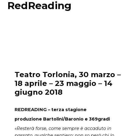
RedReading
Teatro Torlonia, 30 marzo –
18 aprile – 23 maggio – 14
giugno 2018
REDREADING –
terza stagione
produzione Bartolini/Baronio e 369gradi
«
Rester
à
forse, come sempre è accaduto in
passato, qualche sentiero:
non so però chi lo