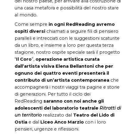
del nostro paese, per arrivare alla costruzione di
una casa metafora e possibilità del nostro stare
al mondo.
Come sempre
in ogni RedReading avremo
ospiti diversi
chiamati a seguire fili di pensiero
paralleli e intrecciati con le suggestioni scaturite
da un libro, e insieme a loro per questa terza
stagione, nostro ospite speciale sarà il progetto
“
Il Coro
”,
operazione artistica curata
dall’artista visiva Elena Bellantoni che per
ognuno dei quattro eventi presenter
à
il
contributo di un’artista contemporanea
che
accompagnerà i nostri viaggi tra pagine e storie
di generazioni. Per tutto il ciclo dei
RedReading
saranno con noi anche gli
adolescenti del laboratorio teatrale
Ritratti di
un territorio
realizzato dal
Teatro del Lido di
Ostia
e dal
Liceo Anco Marzio
con i loro
pensieri, urgenze e riflessioni.