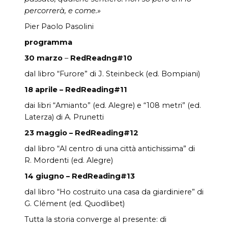
percorrer
à
, e come.»
Pier Paolo Pasolini
programma
30 marzo
–
RedReadng#10
dal libro “Furore” di J. Steinbeck (ed. Bompiani)
18 aprile –
RedReading#11
dai libri “Amianto” (ed. Alegre) e “108 metri” (ed.
Laterza) di A. Prunetti
23 maggio –
RedReading#12
dal libro “Al centro di una città antichissima” di
R. Mordenti (ed. Alegre)
14 giugno –
RedReading#13
dal libro “Ho costruito una casa da giardiniere” di
G. Clément (ed. Quodlibet)
Tutta la storia converge al presente: di