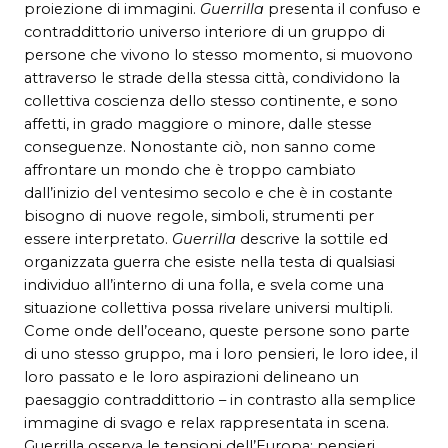
proiezione di immagini.
Guerrilla
presenta il confuso e
contraddittorio universo interiore di un gruppo di
persone che vivono lo stesso momento, si muovono
attraverso le strade della stessa città, condividono la
collettiva coscienza dello stesso continente, e sono
affetti, in grado maggiore o minore, dalle stesse
conseguenze. Nonostante ciò, non sanno come
affrontare un mondo che è troppo cambiato
dall’inizio del ventesimo secolo e che è in costante
bisogno di nuove regole, simboli, strumenti per
essere interpretato.
Guerrilla
descrive la sottile ed
organizzata guerra che esiste nella testa di qualsiasi
individuo all’interno di una folla, e svela come una
situazione collettiva possa rivelare universi multipli.
Come onde dell’oceano, queste persone sono parte
di uno stesso gruppo, ma i loro pensieri, le loro idee, il
loro passato e le loro aspirazioni delineano un
paesaggio contraddittorio – in contrasto alla semplice
immagine di svago e relax rappresentata in scena.
Guerrilla osserva le tensioni dell’Europa: pensieri