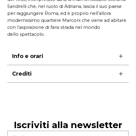
Sandrelli che, nel ruolo di Adriana, lascia il suo paese
per raggiungere Roma, ed è proprio nell’allora
modernissimo quartiere Marconi che viene ad abitare
con l’aspirazione di farsi strada nel mondo
dello spettacolo.
Info e orari
ore 18.30 (appuntamento al Teatro India alle ore
Crediti
18.15)
durata 1h15’ (massimo 30 spettatori a replica)
produzione Teatro di Roma – Teatro Nazionale
prenotazione obbligatoria
a community@teatrodiroma.net
giovedì 20 giugno e domenica 23 giugno
riposo
biglietti
10 euro intero – 7 euro ridotto – 5 euro operatore
Iscriviti alla newsletter
si consiglia di indossare scarpe comode
informiano che per il ritiro delle cuffiette,