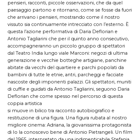
pensieri, racconti, piccole osservazioni, che da quel
paesaggio partono e ritornano, come se fosse da fuori
che arrivano i pensieri, mostrando come il nostro
vissuto sia continuamente intrecciato con l’esterno. È
questa l’azione performativa di Daria Deflorian e
Antonio Tagliarini che per il quinto anno consecutivo,
accompagneranno un piccolo gruppo di spettatori
dal Teatro India lungo viale Marconi: negozi di ultima
generazione e vecchie botteghe artigiane, panchine
abitate da vecchi del quartiere e parchi popolati da
bambini di tutte le etnie, antri, parcheggi e facciate
nascoste degli imponenti palazzi. Gli spettatori, muniti
di cuffie e guidati da Antonio Tagliarini, seguono Daria
Deflorian che come spesso nel percorso di questa
coppia artistica
si muove in bilico tra racconto autobiografico e
restituzione di una figura. Una figura rubata al nostro
migliore cinema: Adriana, la giovanissima protagonista
di Io la conoscevo bene di Antonio Pietrangeli. Un film
del 1965, interpretato da una indimenticabile Stefania