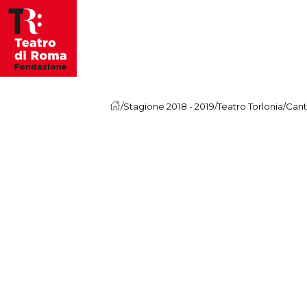
Vai al contenuto
/
Stagione 2018 - 2019
/
Teatro Torlonia
/
Cant