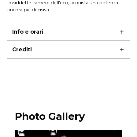
cosiddette camere dell’eco, acquista una potenza
ancora più decisiva.
Info e orari
ore 20.00
Crediti
domenica ore 17.00
produzione Corrado Russo / Centro Culturale
Mobilità delle Arti
Vincitore del Edinburgh Fringe First 2014-2015
Premio Nazionale Franco Enriquez 2018, Migliore
traduzione e regia, sezione teatro
Contemporaneo
Photo Gallery